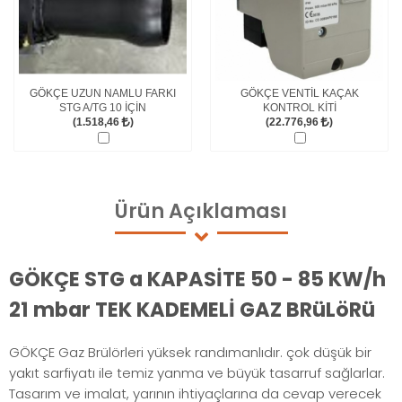
GÖKÇE UZUN NAMLU FARKI
GÖKÇE VENTİL KAÇAK
STG A/TG 10 İÇİN
KONTROL KİTİ
(1.518,46
)
(22.776,96
)
Ürün
Açıklaması
GÖKÇE STG a KAPASİTE 50 - 85 KW/h
21 mbar TEK KADEMELİ GAZ BRüLöRü
GÖKÇE Gaz Brülörleri yüksek randımanlıdır. çok düşük bir
yakıt sarfiyatı ile temiz yanma ve büyük tasarruf sağlarlar.
Tasarım ve imalat, yarının ihtiyaçlarına da cevap verecek