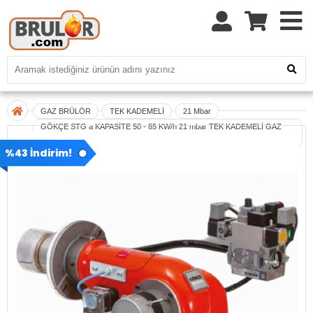
GAZ BRÜLÖR
TEK KADEMELİ
21 Mbar
GÖKÇE STG a KAPASİTE 50 - 85 KW/h 21 mbar TEK KADEMELİ GAZ
BRÜLÖRÜ
%43 İndirim!