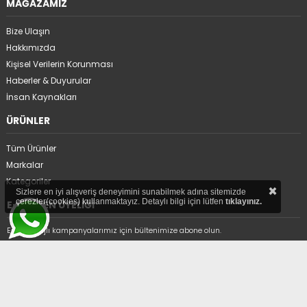
MAĞAZAMIZ
Bize Ulaşın
Hakkımızda
Kişisel Verilerin Korunması
Haberler & Duyurular
İnsan Kaynakları
ÜRÜNLER
Tüm Ürünler
Markalar
Kategoriler
×
Sizlere en iyi alışveriş deneyimini sunabilmek adına sitemizde
çerezler(cookies) kullanmaktayız. Detaylı bilgi için lütfen
tıklayınız.
E-BÜLTEN ÜYELİĞİ
En avantajlı kampanyalarımız için bültenimize abone olun.
Üyelikten ayrıl