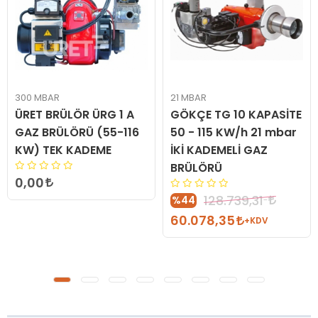
300 MBAR
21 MBAR
ÜRET BRÜLÖR ÜRG 1 A
GÖKÇE TG 10 KAPASİTE
GAZ BRÜLÖRÜ (55-116
50 - 115 KW/h 21 mbar
KW) TEK KADEME
İKİ KADEMELİ GAZ
BRÜLÖRÜ
0,00
128.739,31
%44
60.078,35
+KDV