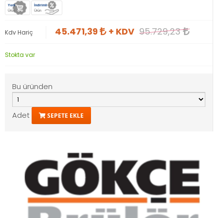
Yeni
İndirimli
Ürün
Ürün
45.471,39
+ KDV
95.729,23
Kdv Hariç
Stokta var
Bu üründen
Adet
SEPETE EKLE