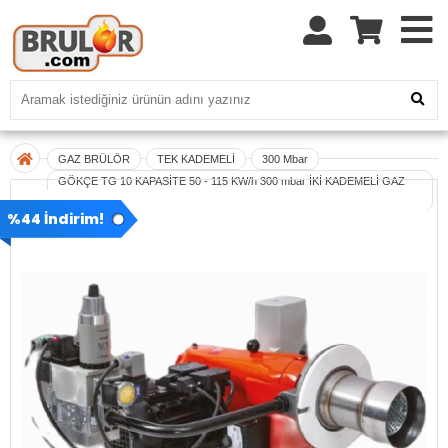
GAZ BRÜLÖR
TEK KADEMELİ
300 Mbar
GÖKÇE TG 10 KAPASİTE 50 - 115 KW/h 300 mbar İKİ KADEMELİ GAZ
BRÜLÖRÜ
%44 İndirim!