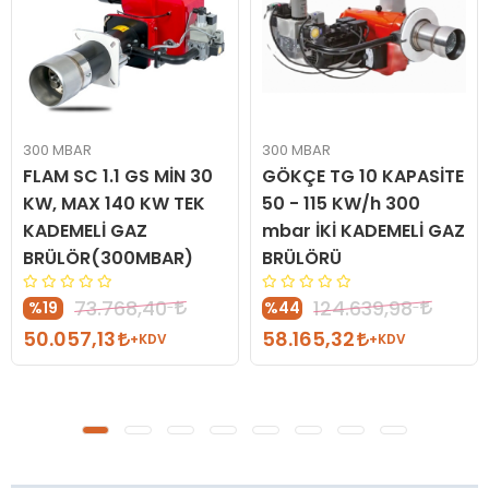
300 MBAR
300 MBAR
FLAM SC 1.1 GS MİN 30
GÖKÇE TG 10 KAPASİTE
KW, MAX 140 KW TEK
50 - 115 KW/h 300
KADEMELİ GAZ
mbar İKİ KADEMELİ GAZ
BRÜLÖR(300MBAR)
BRÜLÖRÜ
73.768,40
124.639,98
%19
%44
50.057,13
58.165,32
+KDV
+KDV