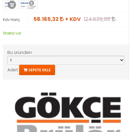
Yeni
İndirimli
Ürün
Ürün
58.165,32
+ KDV
124.639,98
Kdv Hariç
Stokta var
Bu üründen
Adet
SEPETE EKLE