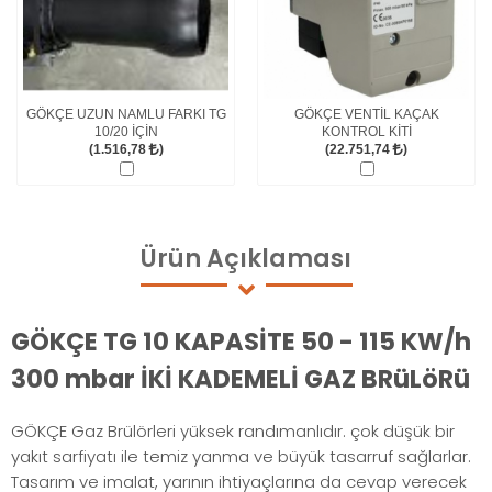
GÖKÇE UZUN NAMLU FARKI TG
GÖKÇE VENTİL KAÇAK
10/20 İÇİN
KONTROL KİTİ
(1.516,78
)
(22.751,74
)
Ürün
Açıklaması
GÖKÇE TG 10 KAPASİTE 50 - 115 KW/h
300 mbar İKİ KADEMELİ GAZ BRüLöRü
GÖKÇE Gaz Brülörleri yüksek randımanlıdır. çok düşük bir
yakıt sarfiyatı ile temiz yanma ve büyük tasarruf sağlarlar.
Tasarım ve imalat, yarının ihtiyaçlarına da cevap verecek