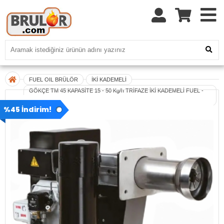
FUEL OIL BRÜLÖR
İKİ KADEMELİ
GÖKÇE TM 45 KAPASİTE 15 - 50 Kg/h TRİFAZE İKİ KADEMELİ FUEL -
OİL BRÜLÖR
%45 İndirim!