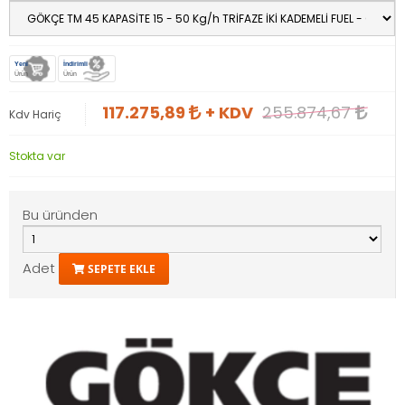
Yeni
İndirimli
Ürün
Ürün
117.275,89
+ KDV
255.874,67
Kdv Hariç
Stokta var
Bu üründen
Adet
SEPETE EKLE