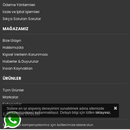
Ödeme Yöntemleri
İade ve İptal İşlemleri
Sıkça Sorulan Sorular
MAĞAZAMIZ
Bize Ulaşın
Hakkımızda
Kişisel Verilerin Korunması
Haberler & Duyurular
İnsan Kaynakları
ÜRÜNLER
Tüm Ürünler
Markalar
Kategoriler
×
Sizlere en iyi alışveriş deneyimini sunabilmek adına sitemizde
çerezler(cookies) kullanmaktayız. Detaylı bilgi için lütfen
tıklayınız.
E-BÜLTEN ÜYELİĞİ
En avantajlı kampanyalarımız için bültenimize abone olun.