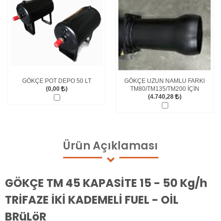
GÖKÇE POT DEPO 50 LT
GÖKÇE UZUN NAMLU FARKI
(0,00
)
TM80/TM135/TM200 İÇİN
(4.740,28
)
Ürün
Açıklaması
GÖKÇE TM 45 KAPASİTE 15 - 50 Kg/h
TRİFAZE İKİ KADEMELİ FUEL - OİL
BRüLöR