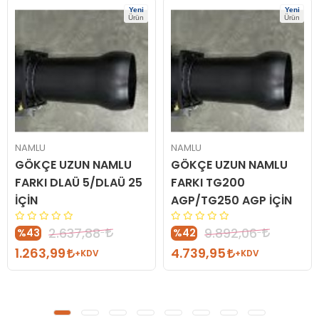
Yeni
Yeni
Ürün
Ürün
NAMLU
NAMLU
GÖKÇE UZUN NAMLU
GÖKÇE UZUN NAMLU
FARKI DLAÜ 5/DLAÜ 25
FARKI TG200
İÇİN
AGP/TG250 AGP İÇİN
2.637,88
9.892,06
%43
%42
1.263,99
4.739,95
+KDV
+KDV