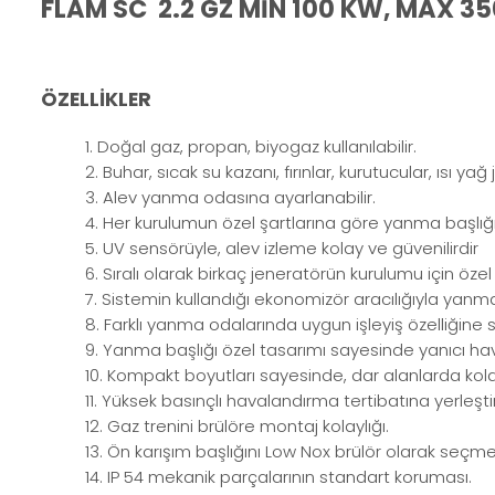
FLAM SC 2.2 GZ MİN 100 KW, MAX 3
ÖZELLİKLER
1. Doğal gaz, propan, biyogaz kullanılabilir.
2. Buhar, sıcak su kazanı, fırınlar, kurutucular, ısı ya
3. Alev yanma odasına ayarlanabilir.
4. Her kurulumun özel şartlarına göre yanma başlığı, 
5. UV sensörüyle, alev izleme kolay ve güvenilirdir
6. Sıralı olarak birkaç jeneratörün kurulumu için özel bi
7. Sistemin kullandığı ekonomizör aracılığıyla yanma
8. Farklı yanma odalarında uygun işleyiş özelliğine s
9. Yanma başlığı özel tasarımı sayesinde yanıcı hav
10. Kompakt boyutları sayesinde, dar alanlarda kolay
11. Yüksek basınçlı havalandırma tertibatına yerleşt
12. Gaz trenini brülöre montaj kolaylığı.
13. Ön karışım başlığını Low Nox brülör olarak seçme
14. IP 54 mekanik parçalarının standart koruması.