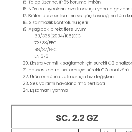
15. Talep üzerine, IP 65 koruma imkânı.
16. NOx emisyonlarını azaltmak için yanma gazlarının
17. Brülör idare sisteminin ve güç kaynağının tüm kabl
18. Sızdırmazlık kontrolünü içerir.
19. Aşağıdaki direktiflere uyum:
89/336(2004/108)EEC
73/23/EEC
98/37/EEC
EN 676
20. Ekstra verimlilik sağlamak için sürekli O2 analizör
21. Hassas kontrol sistemi için sürekli CO analizörü.
22. Ürün ömrünü uzatmak için hız değişkeni.
23. Ses yalıtımlı havalandırma tertibatı
24. Eşzamanlı yanma
SC. 2.2 GZ