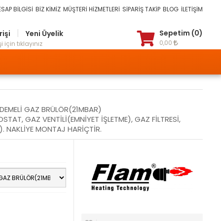
ESAP BİLGİSİ
BİZ KİMİZ
MÜŞTERİ HİZMETLERİ
SİPARİŞ TAKİP
BLOG
İLETİŞİM
|
Sepetim (0)
rişi
Yeni Üyelik
0,00
i için tıklayınız
KADEMELİ GAZ BRÜLÖR(21MBAR)
TAT, GAZ VENTİLİ(EMNİYET İŞLETME), GAZ FİLTRESİ,
). NAKLİYE MONTAJ HARİÇTİR.