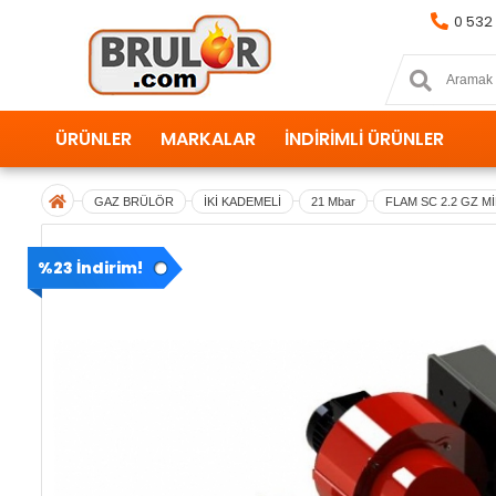
0 532
ÜRÜNLER
MARKALAR
İNDİRİMLİ ÜRÜNLER
GAZ BRÜLÖR
İKİ KADEMELİ
21 Mbar
FLAM SC 2.2 GZ M
%23 İndirim!