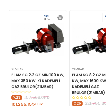
Yeni
Y
Ürün
Ü
21 MBAR
21 MBAR
Z
FLAM SC 2.2 GZ MİN 100 KW,
FLAM SC 8.2 GZ M
MAX 350 KW İKİ KADEMELİ
KW, MAX 1600 KW 
GAZ BRÜLÖR(21MBAR)
KADEMELİ GAZ
BRÜLÖR(21MBAR)
157.508,01
%23
321.755,8
%25
101.255,15
+KDV