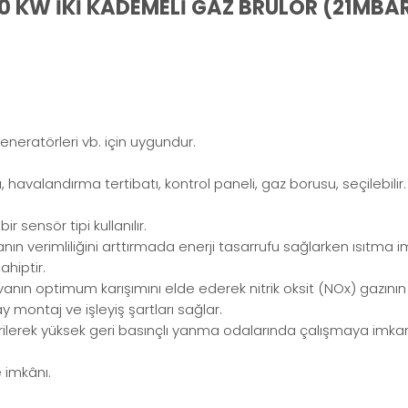
50 KW İKİ KADEMELİ GAZ BRÜLÖR (21MBA
ğ jeneratörleri vb. için uygundur.
havalandırma tertibatı, kontrol paneli, gaz borusu, seçilebilir.
r sensör tipi kullanılır.
nın verimliliğini arttırmada enerji tasarrufu sağlarken ısıtma 
ahiptir.
anın optimum karışımını elde ederek nitrik oksit (NOx) gazının 
 montaj ve işleyiş şartları sağlar.
irilerek yüksek geri basınçlı yanma odalarında çalışmaya imkan
 imkânı.