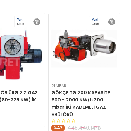
Yeni
Yeni
Ürün
Ürün
21 MBAR
50
LÖR ÜRG 2 Z GAZ
GÖKÇE TG 200 KAPASİTE
Ü
(80-225 KW) İKİ
600 - 2000 KW/h 300
B
mbar İKİ KADEMELİ GAZ
K
BRÜLÖRÜ
0
448.440,14
%47