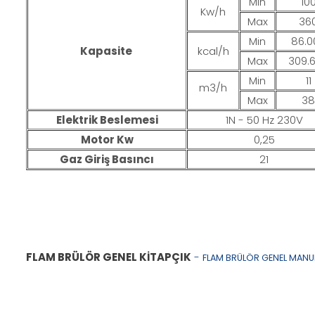
Min
10
Kw/h
Max
36
Min
86.0
Kapasite
kcal/h
Max
309.
Min
11
m3/h
Max
38
Elektrik Beslemesi
1N - 50 Hz 230V
Motor Kw
0,25
Gaz Giriş Basıncı
21
FLAM BRÜLÖR GENEL KİTAPÇIK
-
FLAM BRÜLÖR GENEL MANU