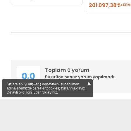
201.097,38
+KDV
Toplam
yorum
0
0.0
Bu ürüne henüz yorum yapılmadı.
×
Sizlere en iyi alışveriş deneyimini sunabilmek
adına sitemizde çerezler(cookies) kullanmaktayız.
Detaylı bilgi için lütfen
tıklayınız.