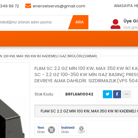
 349 99 72
enerselservis@gmail.com
ANASAYFA
H
Üye Gi
ARA
Üye giriş
İN 100 KW, MAX 350 KW İKİ KADEMELİ GAZ BRÜLÖR(21MBAR)
FLAM SC 2.2 GZ MİN 100 KW, MAX 350 KW İKİ 
SC - 2.2 GZ 100-350 KW MİN GAZ BASINÇ PRESOS
DEVREYE ALMA DAHİLDİR. SIZDIRMAZLIK(VPS 504
Stok Kodu
BRFLAM10042
Yeni
İndirimli
Ürün
Ürün