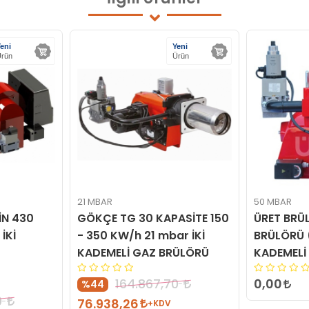
eni
Yeni
rün
Ürün
21 MBAR
50 MBAR
İN 430
GÖKÇE TG 30 KAPASİTE 150
ÜRET BRÜ
İKİ
- 350 KW/h 21 mbar İKİ
BRÜLÖRÜ 
KADEMELİ GAZ BRÜLÖRÜ
KADEMELİ
0,00
164.867,70
%44
0
76.938,26
+KDV