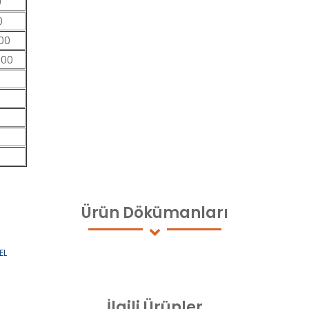
0
0
00
600
Ürün
Dökümanları
EL
İlgili
Ürünler