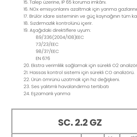
15. Talep üzerine, IP 65 koruma imkânı.
16. NOx emisyonlarını azaltmak için yanma gazlarının
17. Brülör idare sisteminin ve güç kaynağının tüm kabl
18. Sızdırmazlık kontrolünü içerir.
19. Aşağıdaki direktiflere uyum:
89/336(2004/108)EEC
73/23/EEC
98/37/EEC
EN 676
20. Ekstra verimlilik sağlamak için sürekli O2 analizör
21. Hassas kontrol sistemi için sürekli CO analizörü.
22. Ürün ömrünü uzatmak için hız değişkeni.
23. Ses yalıtımlı havalandırma tertibatı
24. Eşzamanlı yanma
SC. 2.2 GZ