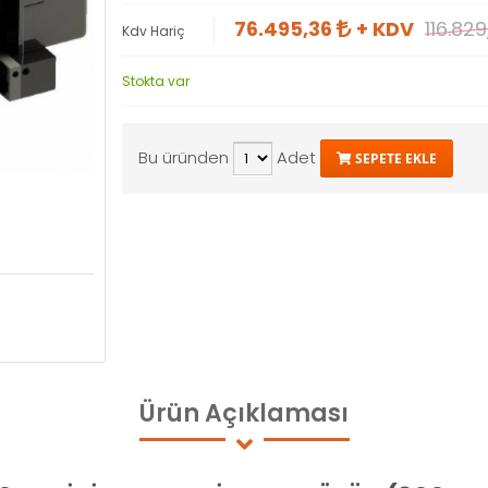
76.495,36
+ KDV
116.82
Kdv Hariç
Stokta var
Bu üründen
Adet
SEPETE EKLE
Ürün
Açıklaması