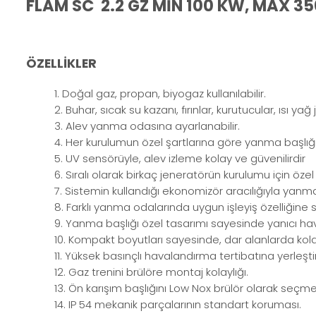
FLAM SC 2.2 GZ MİN 100 KW, MAX 3
ÖZELLİKLER
1. Doğal gaz, propan, biyogaz kullanılabilir.
2. Buhar, sıcak su kazanı, fırınlar, kurutucular, ısı ya
3. Alev yanma odasına ayarlanabilir.
4. Her kurulumun özel şartlarına göre yanma başlığı, 
5. UV sensörüyle, alev izleme kolay ve güvenilirdir
6. Sıralı olarak birkaç jeneratörün kurulumu için özel bi
7. Sistemin kullandığı ekonomizör aracılığıyla yanma
8. Farklı yanma odalarında uygun işleyiş özelliğine s
9. Yanma başlığı özel tasarımı sayesinde yanıcı hav
10. Kompakt boyutları sayesinde, dar alanlarda kolay
11. Yüksek basınçlı havalandırma tertibatına yerleşt
12. Gaz trenini brülöre montaj kolaylığı.
13. Ön karışım başlığını Low Nox brülör olarak seçme
14. IP 54 mekanik parçalarının standart koruması.