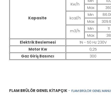
Min
10
Kw/h
Max
36
Min
86.0
Kapasite
kcal/h
Max
309.
Min
11
m3/h
Max
38
Elektrik Beslemesi
1N - 50 Hz 230V
Motor Kw
0,25
Gaz Giriş Basıncı
300
FLAM BRÜLÖR GENEL KİTAPÇIK
-
FLAM BRÜLÖR GENEL MANU