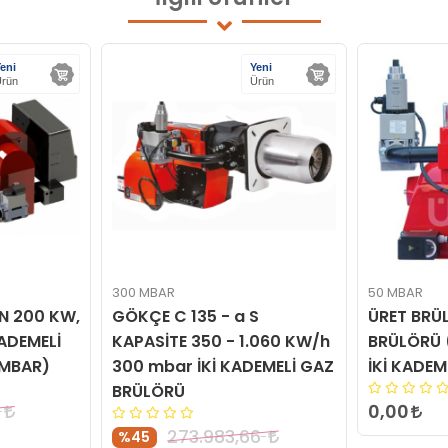
eni
Yeni
rün
Ürün
300 MBAR
50 MBAR
İN 200 KW,
GÖKÇE C 135 - a S
ÜRET BRÜ
ADEMELİ
KAPASİTE 350 - 1.060 KW/h
BRÜLÖRÜ 
MBAR)
300 mbar İKİ KADEMELİ GAZ
İKİ KADEM
BRÜLÖRÜ
0,00
273.983,66
%45