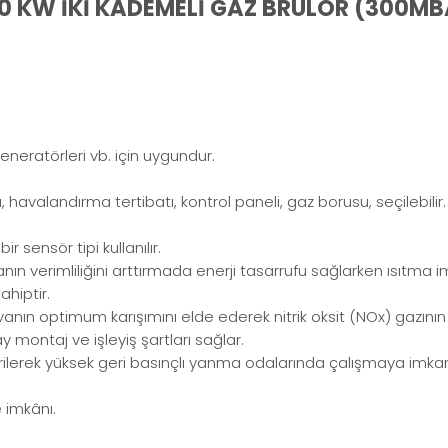
50 KW İKİ KADEMELİ GAZ BRÜLÖR (300M
ğ jeneratörleri vb. için uygundur.
havalandırma tertibatı, kontrol paneli, gaz borusu, seçilebilir.
r sensör tipi kullanılır.
nın verimliliğini arttırmada enerji tasarrufu sağlarken ısıtma 
ahiptir.
anın optimum karışımını elde ederek nitrik oksit (NOx) gazının 
 montaj ve işleyiş şartları sağlar.
irilerek yüksek geri basınçlı yanma odalarında çalışmaya imkan
 imkânı.