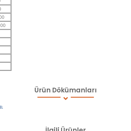
0
0
00
600
Ürün
Dökümanları
EL
İlgili
Ürünler