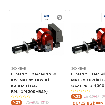
Yeni
Y
Ürün
Ü
300 MBAR
300 MBAR
,
FLAM SC 5.2 GZ MİN 260
FLAM SC 5.1 GZ M
KW, MAX 950 KW İKİ
MAX 750 KW İKİ K
KADEMELİ GAZ
GAZ BRÜLÖR(300
BRÜLÖR(300MBAR)
158.237,12
%23
172.286,21
%23
101.723,86
+KDV