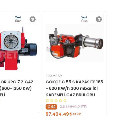
Yeni
Yeni
Ürün
Ürün
300 MBAR
30
LÖR ÜRG 7 Z GAZ
GÖKÇE C 55 S KAPASİTE 165
G
(600-1350 KW)
- 630 KW/h 300 mbar İKİ
-
ELİ
KADEMELİ GAZ BRÜLÖRÜ
K
210.604,31
%44
97.404,49
8
+KDV