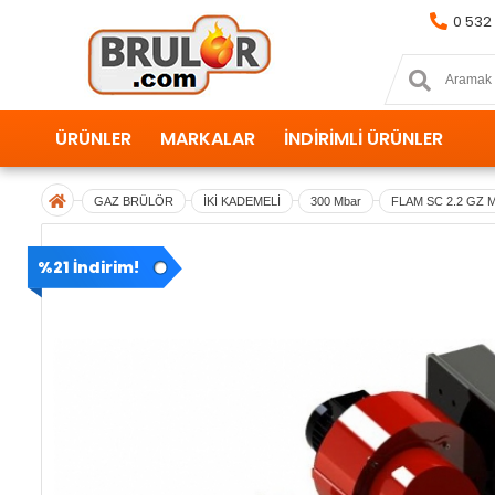
0 532
ÜRÜNLER
MARKALAR
İNDİRİMLİ ÜRÜNLER
GAZ BRÜLÖR
İKİ KADEMELİ
300 Mbar
FLAM SC 2.2 GZ 
%21 İndirim!