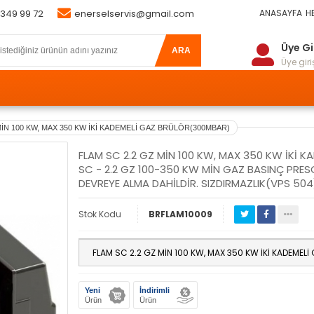
 349 99 72
enerselservis@gmail.com
ANASAYFA
H
Üye Gi
ARA
Üye giriş
MİN 100 KW, MAX 350 KW İKİ KADEMELİ GAZ BRÜLÖR(300MBAR)
FLAM SC 2.2 GZ MİN 100 KW, MAX 350 KW İKİ 
SC - 2.2 GZ 100-350 KW MİN GAZ BASINÇ PRESOS
DEVREYE ALMA DAHİLDİR. SIZDIRMAZLIK(VPS 504
Stok Kodu
BRFLAM10009
Yeni
İndirimli
Ürün
Ürün