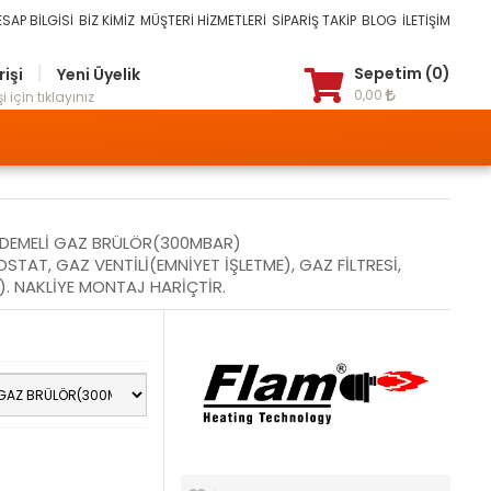
ESAP BİLGİSİ
BİZ KİMİZ
MÜŞTERİ HİZMETLERİ
SİPARİŞ TAKİP
BLOG
İLETİŞİM
|
Sepetim (0)
rişi
Yeni Üyelik
0,00
i için tıklayınız
KADEMELİ GAZ BRÜLÖR(300MBAR)
TAT, GAZ VENTİLİ(EMNİYET İŞLETME), GAZ FİLTRESİ,
). NAKLİYE MONTAJ HARİÇTİR.