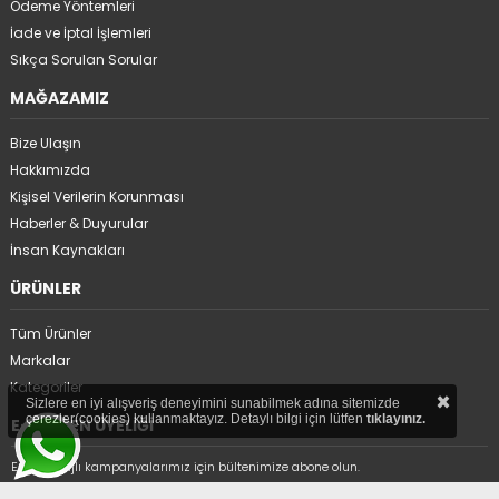
Ödeme Yöntemleri
İade ve İptal İşlemleri
Sıkça Sorulan Sorular
MAĞAZAMIZ
Bize Ulaşın
Hakkımızda
Kişisel Verilerin Korunması
Haberler & Duyurular
İnsan Kaynakları
ÜRÜNLER
Tüm Ürünler
Markalar
Kategoriler
×
Sizlere en iyi alışveriş deneyimini sunabilmek adına sitemizde
çerezler(cookies) kullanmaktayız. Detaylı bilgi için lütfen
tıklayınız.
E-BÜLTEN ÜYELİĞİ
En avantajlı kampanyalarımız için bültenimize abone olun.