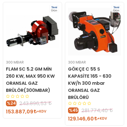
Yeni
Yeni
Ürün
Ürün
300 MBAR
300 MBAR
FLAM SC 5.2 GM MİN
GÖKÇE C 55 S
260 KW, MAX 950 KW
KAPASİTE 165 - 630
ORANSAL GAZ
KW/h 300 mbar
BRÜLÖR(300MBAR)
ORANSAL GAZ
BRÜLÖRÜ
243.896,53
%24
281.774,40
%45
153.887,09
+KDV
129.146,60
+KDV