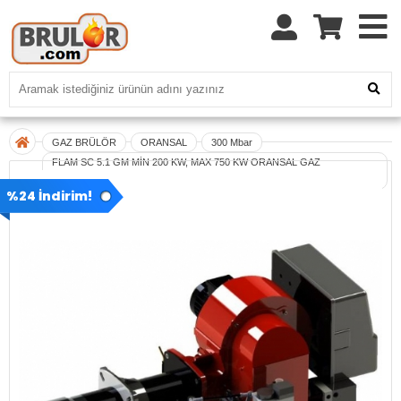
GAZ BRÜLÖR
ORANSAL
300 Mbar
FLAM SC 5.1 GM MİN 200 KW, MAX 750 KW ORANSAL GAZ
BRÜLÖR(300MBAR)
%24 İndirim!