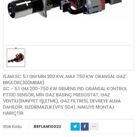
FLAM SC 5.1 GM MİN 200 KW, MAX 750 KW ORANSAL GAZ
BRÜLÖR(300MBAR)
SC - 5.1 GM 200-750 KW SİEMENS PID ORANSAL KONTROL
PT100 SENSÖR, MİN GAZ BASINÇ PRESOSTAT, GAZ
VENTİLİ(EMNİYET İŞLETME), GAZ FİLTRESİ, DEVREYE ALMA
DAHİLDİR. SIZDIRMAZLIK(VPS 504). NAKLİYE MONTAJ
HARİÇTİR.
Stok Kodu
BRFLAM10022