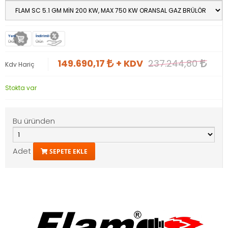
Yeni
İndirimli
Ürün
Ürün
149.690,17
+ KDV
237.244,80
Kdv Hariç
Stokta var
Bu üründen
Adet
SEPETE EKLE