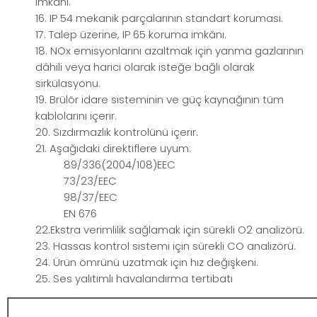
imkânı.
16. IP 54 mekanik parçalarının standart koruması.
17. Talep üzerine, IP 65 koruma imkânı.
18. NOx emisyonlarını azaltmak için yanma gazlarının
dâhili veya harici olarak isteğe bağlı olarak
sirkülasyonu.
19. Brülör idare sisteminin ve güç kaynağının tüm
kablolarını içerir.
20. Sızdırmazlık kontrolünü içerir.
21. Aşağıdaki direktiflere uyum:
89/336(2004/108)EEC
73/23/EEC
98/37/EEC
EN 676
22.Ekstra verimlilik sağlamak için sürekli O2 analizörü.
23. Hassas kontrol sistemi için sürekli CO analizörü.
24. Ürün ömrünü uzatmak için hız değişkeni.
25. Ses yalıtımlı havalandırma tertibatı