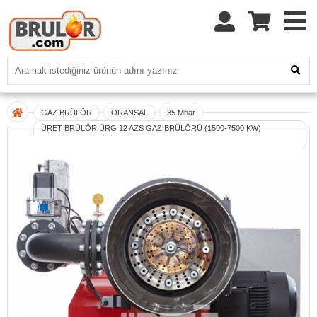
GAZ BRÜLÖR
ORANSAL
35 Mbar
ÜRET BRÜLÖR ÜRG 12 AZS GAZ BRÜLÖRÜ (1500-7500 KW)
ORANSAL