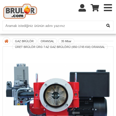
GAZ BRÜLÖR
ORANSAL
35 Mbar
ÜRET BRÜLÖR ÜRG 7 AZ GAZ BRÜLÖRÜ (650-1745 KW) ORANSAL