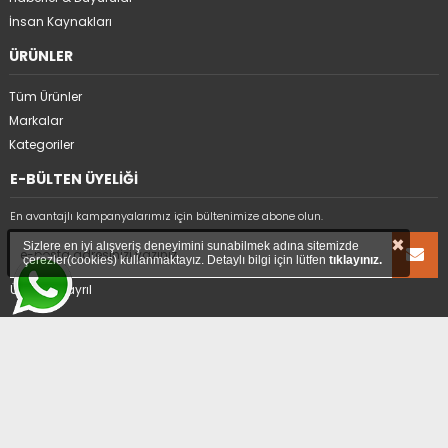
İnsan Kaynakları
ÜRÜNLER
Tüm Ürünler
Markalar
Kategoriler
E-BÜLTEN ÜYELİĞİ
En avantajlı kampanyalarımız için bültenimize abone olun.
×
Sizlere en iyi alışveriş deneyimini sunabilmek adına sitemizde
çerezler(cookies) kullanmaktayız. Detaylı bilgi için lütfen
tıklayınız.
Üyelikten ayrıl
ADRES
Hıdırağa Mahallesi Sait Güngör Sk. No:8/1A
Çorlu/Tekirdağ