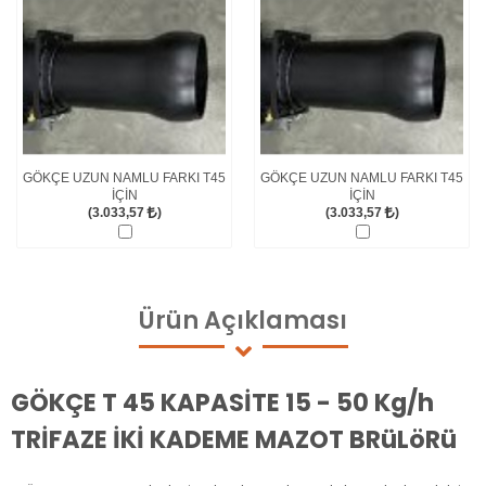
GÖKÇE UZUN NAMLU FARKI T45
GÖKÇE UZUN NAMLU FARKI T45
İÇİN
İÇİN
(3.033,57
)
(3.033,57
)
Ürün
Açıklaması
GÖKÇE T 45 KAPASİTE 15 - 50 Kg/h
TRİFAZE İKİ KADEME MAZOT BRüLöRü