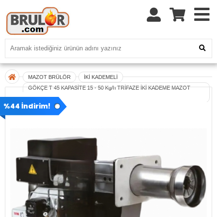
MAZOT BRÜLÖR
İKİ KADEMELİ
GÖKÇE T 45 KAPASİTE 15 - 50 Kg/h TRİFAZE İKİ KADEME MAZOT
BRÜLÖRÜ
%44 İndirim!