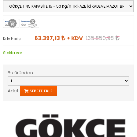
Yeni
İndirimli
Ürün
Ürün
63.397,13
+ KDV
135.850,98
Kdv Hariç
Stokta var
Bu üründen
Adet
SEPETE EKLE