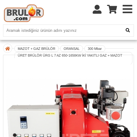
MAZOT + GAZ BRÜLÖR
ORANSAL
300 Mbar
ÜRET BRÜLÖR ÜRG L 7 AZ 650-1658KW İKİ YAKITLI GAZ + MAZOT
ORANSAL BRÜLÖR