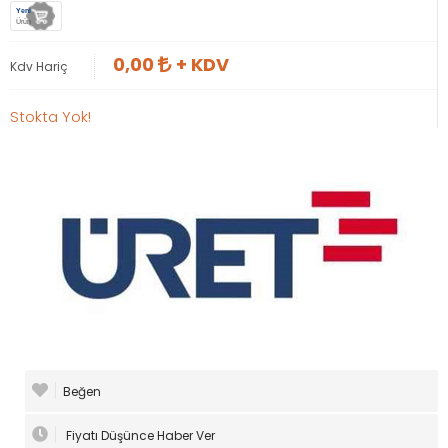
Yeni
Ürün
0,00
+ KDV
Kdv Hariç
Stokta Yok!
Beğen
Fiyatı Düşünce Haber Ver