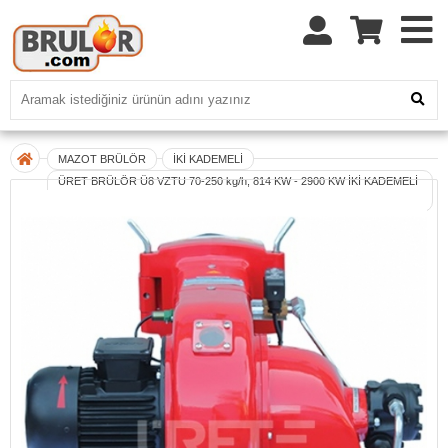
MAZOT BRÜLÖR
İKİ KADEMELİ
ÜRET BRÜLÖR Ü8 VZTU 70-250 kg/h, 814 KW - 2900 KW İKİ KADEMELİ
MOTORİN BRÜLÖR