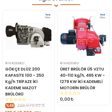
Yeni
Yeni
Ürün
Ürün
İKİ KADEMELİ
İKİ KADEMELİ
GÖKÇE DLÜZ 200
ÜRET BRÜLÖR Ü5 VZTU
KAPASİTE 100 - 250
40-110 kg/h, 465 KW -
Kg/h TRİFAZE İKİ
1279 KW İKİ KADEMELİ
KADEME MAZOT
MOTORİN BRÜLÖR
BRÜLÖRÜ
0,00
398.979,83
%46