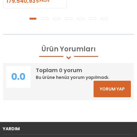
179.540,93
+KDV
Ürün
Yorumları
Toplam
yorum
0
0.0
Bu ürüne henüz yorum yapılmadı.
YORUM YAP
YARDIM