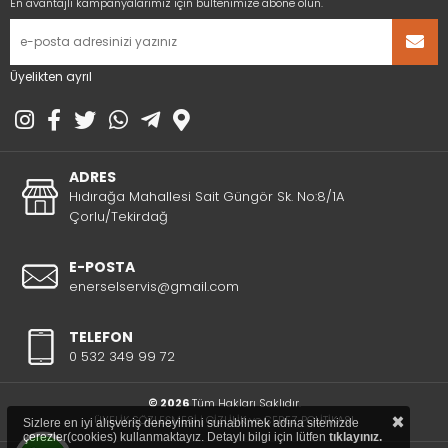
En avantajlı kampanyalarımız için bültenimize abone olun.
Üyelikten ayrıl
ADRES
Hıdırağa Mahallesi Sait Güngör Sk. No:8/1A
Çorlu/Tekirdağ
E-POSTA
enerselservis@gmail.com
TELEFON
0 532 349 99 72
© 2026
Tüm Hakları Saklıdır.
×
ÜYELİK SÖZLEŞMESİ
|
GİZLİLİK ve ÇEREZ POLİTİKASI
Sizlere en iyi alışveriş deneyimini sunabilmek adına sitemizde
çerezler(cookies) kullanmaktayız. Detaylı bilgi için lütfen
tıklayınız.